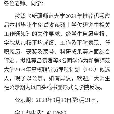
各位老师、同学：
按照《新疆师范大学
2024年推荐优秀应
届本科毕业生免试攻读硕士学位研究生相关
工作通知》的文件要求，经学生自愿申报，
学院从加权平均成绩、工作及平时表现、任
职履历、获奖及荣誉、科研成果等方面综合
评定，拟推荐吕袁媛等6名同学作为新疆师范
大学2024年高校辅导员专项计划（1+3）候选
人，
现予以公示，如有异议，欢迎广大师生
在公示期内以口头或书面形式向学院反映
。
公示期
：
202
3
年
9
月
19
日至
9
月
21
日，
学工办电话：
41126
80