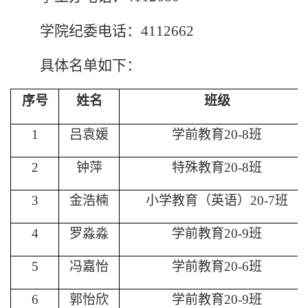
学院纪委
电话：
4112
662
具体名单如下：
序号
姓名
班级
1
吕袁媛
学前教育
20-8班
2
钟萍
特殊教育
20-8班
3
金浩楠
小学教育（英语）
20-7班
4
罗淼淼
学前教育
20-9班
5
冯嘉怡
学前教育
20-6班
6
郭怡欣
学前教育
20-9班