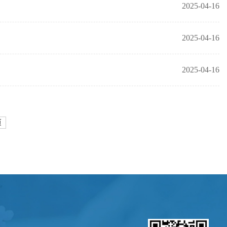
2025-04-16
2025-04-16
2025-04-16
页