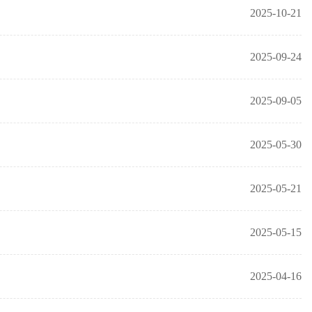
2025-10-21
2025-09-24
2025-09-05
2025-05-30
2025-05-21
2025-05-15
2025-04-16