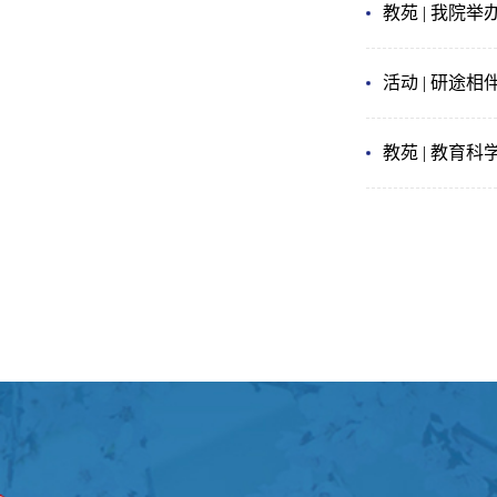
教苑 | 我院举
活动 | 研途
教苑 | 教育