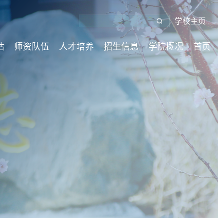
学校主页
估
师资队伍
人才培养
招生信息
学院概况
首页